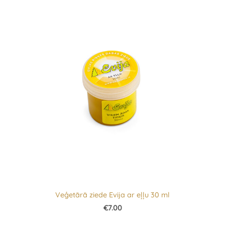
Veģetārā ziede Evija ar eļļu 30 ml
€7.00