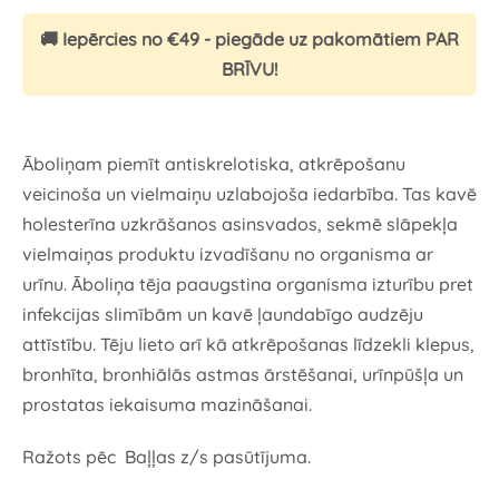
🚚 Iepērcies no €49 - piegāde uz pakomātiem PAR
BRĪVU!
Āboliņam piemīt antiskrelotiska, atkrēpošanu
veicinoša un vielmaiņu uzlabojoša iedarbība. Tas kavē
holesterīna uzkrāšanos asinsvados, sekmē slāpekļa
vielmaiņas produktu izvadīšanu no organisma ar
urīnu. Āboliņa tēja paaugstina organisma izturību pret
infekcijas slimībām un kavē ļaundabīgo audzēju
attīstību. Tēju lieto arī kā atkrēpošanas līdzekli klepus,
bronhīta, bronhiālās astmas ārstēšanai, urīnpūšļa un
prostatas iekaisuma mazināšanai.
Ražots pēc Baļļas z/s pasūtījuma.