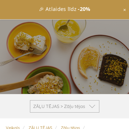
🎉 Atlaides līdz
-20%
×
ZĀĻU TĒJAS > Zāļu tējas
Veikals
ZĀĻU TĒJAS
Zāļu tējas