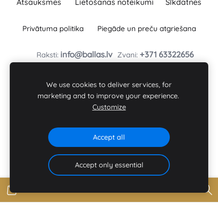
Atsauksmes
Lietošanas noteikumi
Sīkdatnes
Privātuma politika
Piegāde un preču atgriešana
info@ballas.lv
+371
63322656
Raksti:
Zvani:
BAĻĻAS TURLAVAS PAGASTA ZS
Baļļas, Kuldīgas novads, Turlavas pagasts, LV-3329
We use cookies to deliver services, for
Reģ. Nr. : 46101008197
marketing and to improve your experience.
Customize
Seko mums:
Accept all
Accept only essential