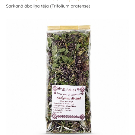
Sarkanā āboliņa tēja (Trifolium pratense)