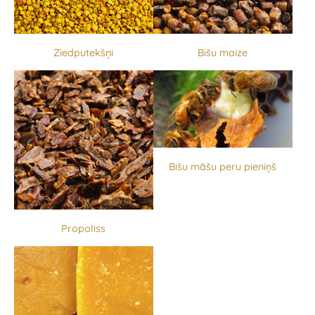
Ziedputekšņi
Bišu maize
Bišu māšu peru pieniņš
Propoliss