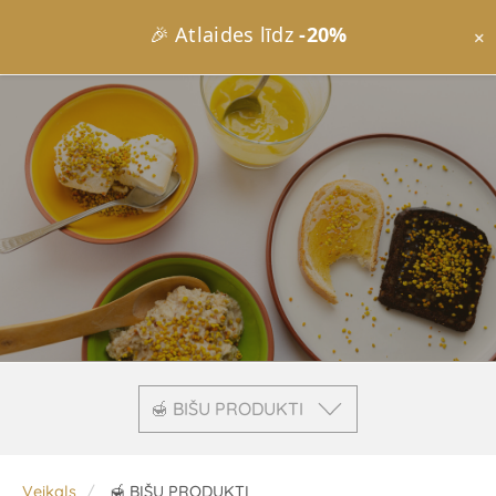
🎉 Atlaides līdz
-20%
×
🍯 BIŠU PRODUKTI
Veikals
🍯 BIŠU PRODUKTI