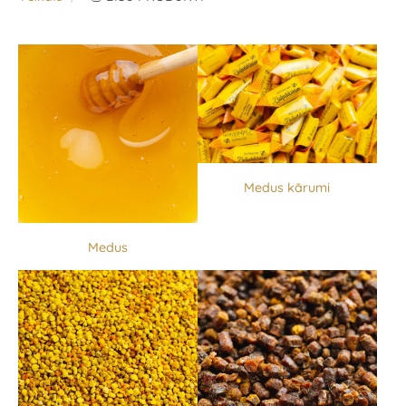
Medus kārumi
Medus