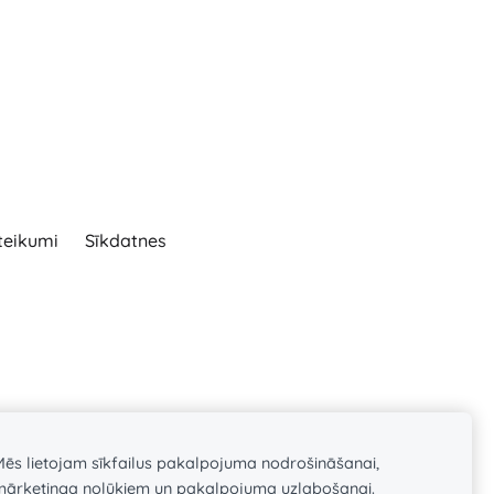
teikumi
Sīkdatnes
Mēs lietojam sīkfailus pakalpojuma nodrošināšanai,
mārketinga nolūkiem un pakalpojuma uzlabošanai.