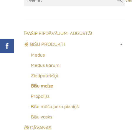
Vei
ĪPAŠIE PIEDĀVĀJUMI AUGUSTĀ!
🍯 BIŠU PRODUKTI
›
Medus
Medus kārumi
Ziedputekšņi
Bišu maize
Propoliss
Bišu māšu peru pieniņš
Bišu vasks
🎁 DĀVANAS