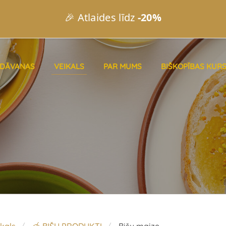
🎉 Atlaides līdz
-20%
DĀVANAS
VEIKALS
PAR MUMS
BIŠKOPĪBAS KURS