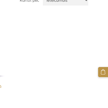
Kārtot pēc
ā