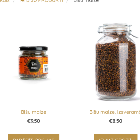
kals
🍯 BIŠU PRODUKTI
Bišu maize
Bišu maize
Bišu maize, izsveram
€9.50
€8.50