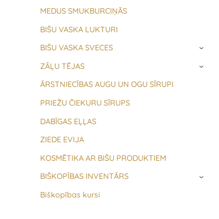
MEDUS SMUKBURCIŅĀS
BIŠU VASKA LUKTURI
BIŠU VASKA SVECES
›
ZĀĻU TĒJAS
›
ĀRSTNIECĪBAS AUGU UN OGU SĪRUPI
PRIEŽU ČIEKURU SĪRUPS
DABĪGAS EĻĻAS
ZIEDE EVIJA
KOSMĒTIKA AR BIŠU PRODUKTIEM
BIŠKOPĪBAS INVENTĀRS
›
Biškopības kursi