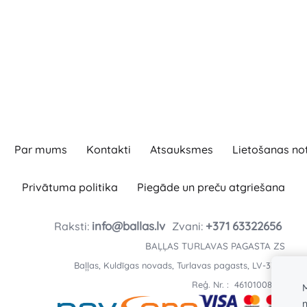
Par mums
Kontakti
Atsauksmes
Lietošanas no
Privātuma politika
Piegāde un preču atgriešana
info@ballas.lv
+371
63322656
Raksti:
Zvani:
BAĻĻAS TURLAVAS PAGASTA ZS
Baļļas, Kuldīgas novads, Turlavas pagasts, LV-3329
Reģ. Nr. : 46101008197