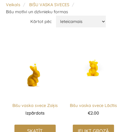
Veikals
BIŠU VASKA SVECES
Bišu motīvi un dzīvnieku formas
Kārtot pēc
Bišu vaska svece Zaķis
Bišu vaska svece Lācītis
Izpārdots
€2.00
SKATĪT
IELIKT GROZĀ