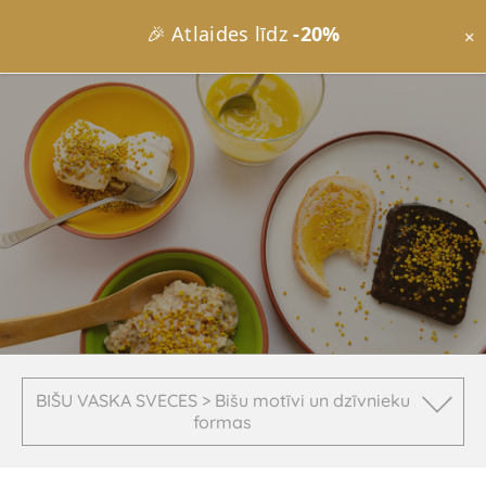
🎉 Atlaides līdz
-20%
×
BIŠU VASKA SVECES > Bišu motīvi un dzīvnieku
formas