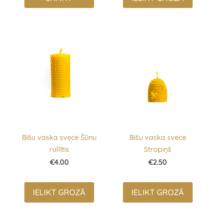
Bišu vaska svece Šūnu
Bišu vaska svece
rullītis
Stropiņš
€4.00
€2.50
IELIKT GROZĀ
IELIKT GROZĀ