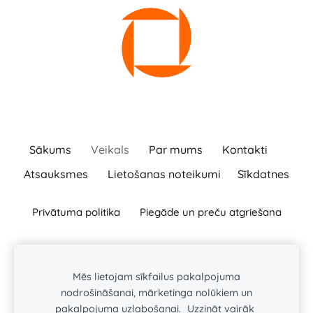
Sākums
Veikals
Par mums
Kontakti
Atsauksmes
Lietošanas noteikumi
Sīkdatnes
Privātuma politika
Piegāde un preču atgriešana
info@ballas.lv
+371
63322656
Raksti:
Zvani:
BAĻĻAS TURLAVAS PAGASTA ZS
Mēs lietojam sīkfailus pakalpojuma
Baļļas, Kuldīgas novads, Turlavas pagasts, LV-3329
nodrošināšanai, mārketinga nolūkiem un
Reģ. Nr. : 46101008197
pakalpojuma uzlabošanai.
Uzzināt vairāk