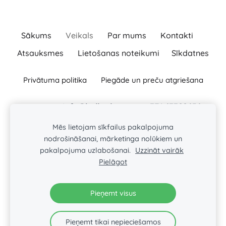
Sākums
Veikals
Par mums
Kontakti
Atsauksmes
Lietošanas noteikumi
Sīkdatnes
Privātuma politika
Piegāde un preču atgriešana
info@ballas.lv
+371
63322656
Raksti:
Zvani:
BAĻĻAS TURLAVAS PAGASTA ZS
Mēs lietojam sīkfailus pakalpojuma
Baļļas, Kuldīgas novads, Turlavas pagasts, LV-3329
nodrošināšanai, mārketinga nolūkiem un
Reģ. Nr. : 46101008197
pakalpojuma uzlabošanai.
Uzzināt vairāk
Pielāgot
Seko mums:
Pieņemt visus
Pieņemt tikai nepieciešamos