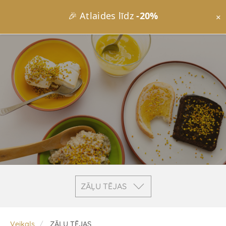
🎉 Atlaides līdz
-20%
×
ZĀĻU TĒJAS
Veikals
ZĀĻU TĒJAS