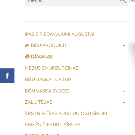
Vei
ĪPAŠIE PIEDĀVĀJUMI AUGUSTĀ!
🍯 BIŠU PRODUKTI
›
🎁 DĀVANAS
MEDUS SMUKBURCIŅĀS
BIŠU VASKA LUKTURI
BIŠU VASKA SVECES
›
ZĀĻU TĒJAS
›
ĀRSTNIECĪBAS AUGU UN OGU SĪRUPI
PRIEŽU ČIEKURU SĪRUPS