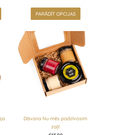
PARĀDĪT OPCIJAS
ija
Dāvana Nu mēs padzīvosim
zaļi!