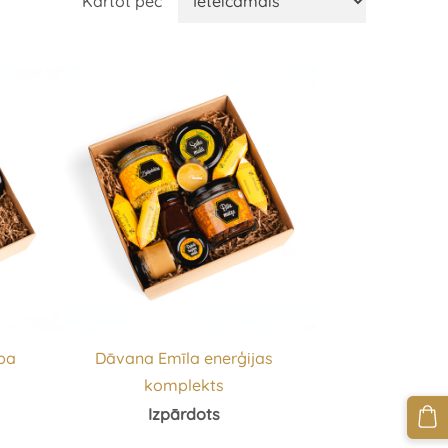
Kārtot pēc
ba
Dāvana Emīla enerģijas
komplekts
Izpārdots