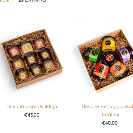
kals
🎁 DĀVANAS
Dāvana Dzīres Kuldīgā
Dāvana Hercoga Jēka
dārgumi
€43.00
€40.00