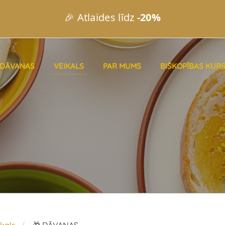
🎉 Atlaides līdz
-20%
DĀVANAS
VEIKALS
PAR MUMS
BIŠKOPĪBAS KURS