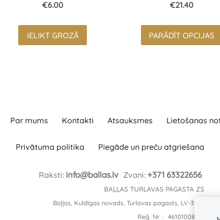
€6.00
€21.40
IELIKT GROZĀ
PARĀDĪT OPCIJAS
Par mums
Kontakti
Atsauksmes
Lietošanas no
Privātuma politika
Piegāde un preču atgriešana
info@ballas.lv
+371
63322656
Raksti:
Zvani:
BAĻĻAS TURLAVAS PAGASTA ZS
Baļļas, Kuldīgas novads, Turlavas pagasts, LV-3329
Reģ. Nr. : 46101008197