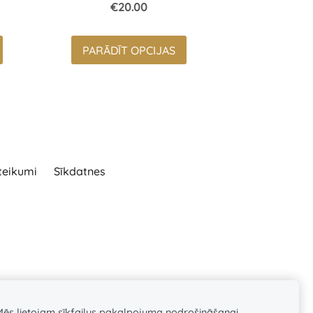
€20.00
PARĀDĪT OPCIJAS
teikumi
Sīkdatnes
Mēs lietojam sīkfailus pakalpojuma nodrošināšanai,