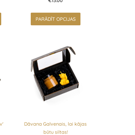
€13.00
PARĀDĪT OPCIJAS
v'
Dāvana Galvenais, lai kājas
būtu siltas!