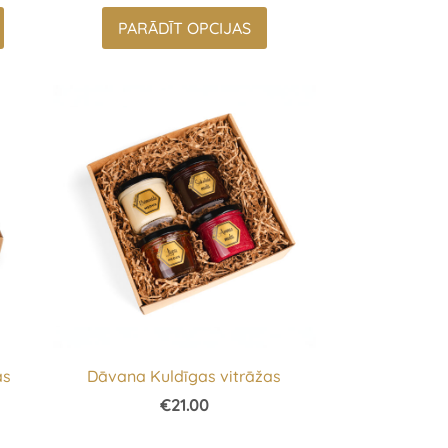
PARĀDĪT OPCIJAS
as
Dāvana Kuldīgas vitrāžas
€21.00