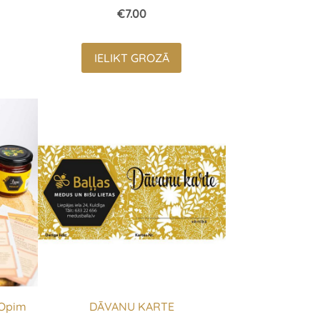
€7.00
IELIKT GROZĀ
 Opim
DĀVANU KARTE