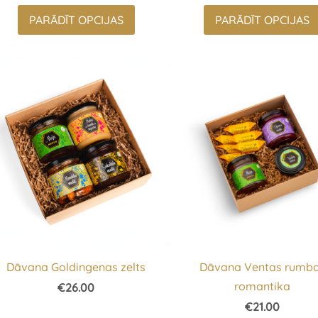
PARĀDĪT OPCIJAS
PARĀDĪT OPCIJAS
Dāvana Goldingenas zelts
Dāvana Ventas rumb
romantika
€26.00
€21.00