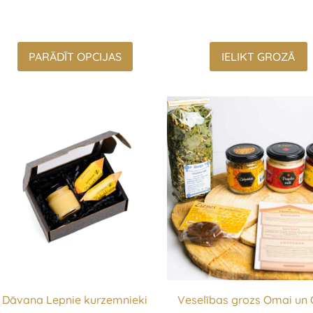
PARĀDĪT OPCIJAS
IELIKT GROZĀ
Dāvana Lepnie kurzemnieki
Veselības grozs Omai un