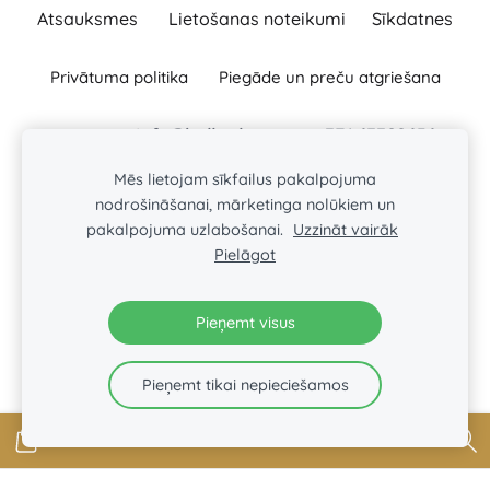
Atsauksmes
Lietošanas noteikumi
Sīkdatnes
Privātuma politika
Piegāde un preču atgriešana
info@ballas.lv
+371
63322656
Raksti:
Zvani:
BAĻĻAS TURLAVAS PAGASTA ZS
Mēs lietojam sīkfailus pakalpojuma
Baļļas, Kuldīgas novads, Turlavas pagasts, LV-3329
nodrošināšanai, mārketinga nolūkiem un
Reģ. Nr. : 46101008197
pakalpojuma uzlabošanai.
Uzzināt vairāk
Pielāgot
Seko mums:
Pieņemt visus
Pieņemt tikai nepieciešamos