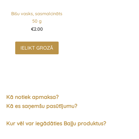
Bišu vasks, sasmalcināts
50 g
€2.00
IELIKT GROZĀ
Kā notiek apmaksa?
Kā es saņemšu pasūtījumu?
Kur vēl var iegādāties Baļļu produktus?