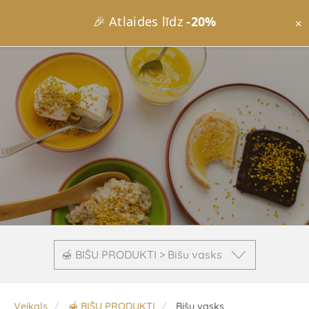
🎉 Atlaides līdz
-20%
×
🍯 BIŠU PRODUKTI > Bišu vasks
Veikals
🍯 BIŠU PRODUKTI
Bišu vasks