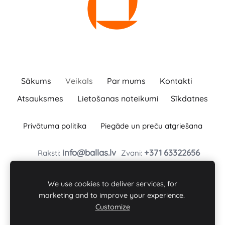
Sākums
Veikals
Par mums
Kontakti
Atsauksmes
Lietošanas noteikumi
Sīkdatnes
Privātuma politika
Piegāde un preču atgriešana
info@ballas.lv
+371
63322656
Raksti:
Zvani:
BAĻĻAS TURLAVAS PAGASTA ZS
Baļļas, Kuldīgas novads, Turlavas pagasts, LV-3329
We use cookies to deliver services, for
Reģ. Nr. : 46101008197
marketing and to improve your experience.
Customize