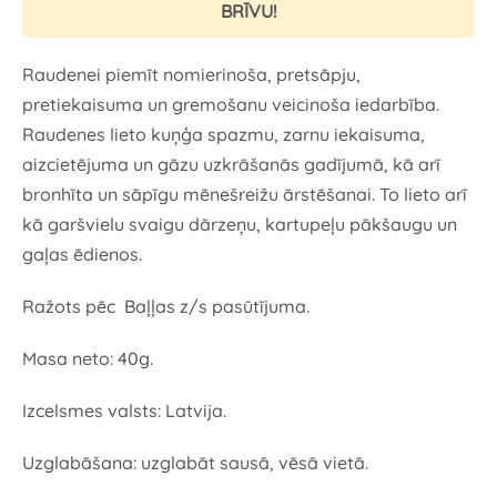
BRĪVU!
Raudenei piemīt nomierinoša, pretsāpju,
pretiekaisuma un gremošanu veicinoša iedarbība.
Raudenes lieto kuņģa spazmu, zarnu iekaisuma,
aizcietējuma un gāzu uzkrāšanās gadījumā, kā arī
bronhīta un sāpīgu mēnešreižu ārstēšanai. To lieto arī
kā garšvielu svaigu dārzeņu, kartupeļu pākšaugu un
gaļas ēdienos.
Ražots pēc Baļļas z/s pasūtījuma.
Masa neto: 40g.
Izcelsmes valsts: Latvija.
Uzglabāšana: uzglabāt sausā, vēsā vietā.