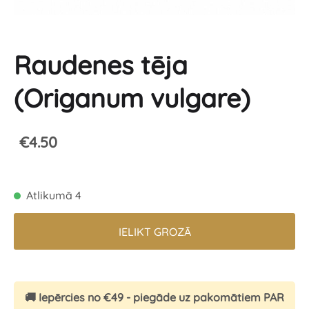
Raudenes tēja
(Origanum vulgare)
€4.50
Atlikumā 4
IELIKT GROZĀ
🚚 Iepērcies no €49 - piegāde uz pakomātiem PAR