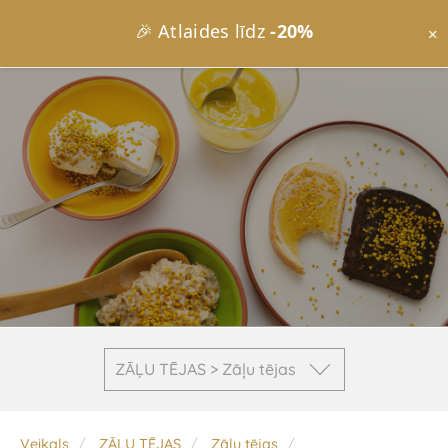
🎉 Atlaides līdz
-20%
×
ZĀĻU TĒJAS > Zāļu tējas
Veikals
ZĀĻU TĒJAS
Zāļu tējas