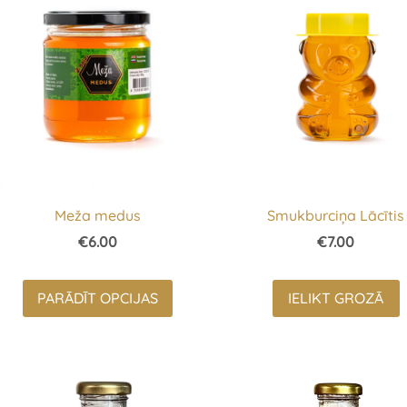
Meža medus
Smukburciņa Lācītis
€6.00
€7.00
PARĀDĪT OPCIJAS
IELIKT GROZĀ