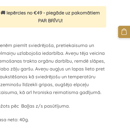
🚚 Iepērcies no €49 - piegāde uz pakomātiem
PAR BRĪVU!
enēm piemīt sviedrējoša, pretiekaisuma un
elmaiņu uzlabojoša iedarbība. Aveņu tēja veicina
emošanas trakta orgānu darbību, remdē slāpes,
labo zāļu garšu. Aveņu augļus un lapas lieto pret
aukstēšanos kā sviedrējošu un temperatūru
zeminošu līdzekli gripas, augšējo elpceļu
kaisuma, kā arī hroniska reimatisma gadījumā.
žots pēc Baļļas z/s pasūtījuma.
sa neto: 40g.