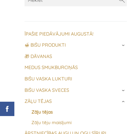
ĪPAŠIE PIEDĀVĀJUMI AUGUSTĀ!
🍯 BIŠU PRODUKTI
›
🎁 DĀVANAS
MEDUS SMUKBURCIŅĀS
BIŠU VASKA LUKTURI
BIŠU VASKA SVECES
›
ZĀĻU TĒJAS
›
Zāļu tējas
Zāļu tēju maisījumi
ĀRSTNIECĪBAS AUGU UN OGU SĪRUPI