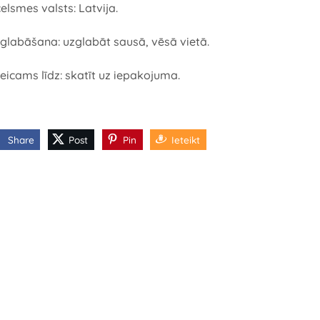
celsmes valsts: Latvija.
glabāšana: uzglabāt sausā, vēsā vietā.
teicams līdz: skatīt uz iepakojuma.
Share
Post
Pin
Ieteikt