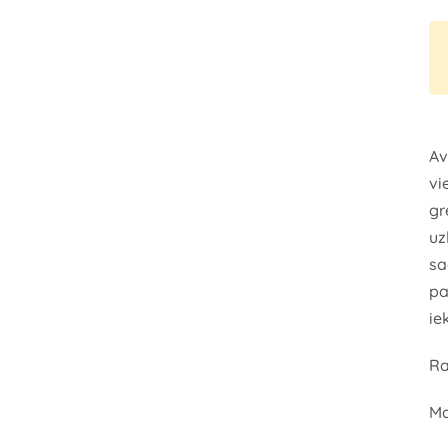
Av
vi
gr
uz
sa
pa
ie
Ra
Ma