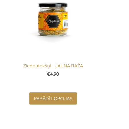
Ziedputekšņi - JAUNĀ RAŽA
€4.90
PARĀDĪT OPCIJAS