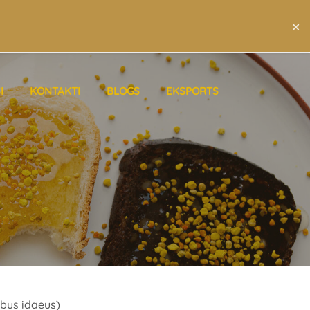
×
LAT
ENG
RUS
I
KONTAKTI
BLOGS
EKSPORTS
bus idaeus)