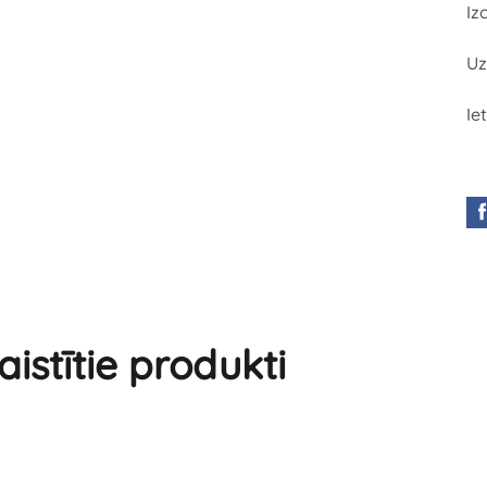
Iz
Uz
Ie
aistītie produkti