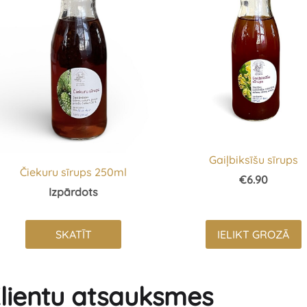
Gaiļbiksīšu sīrups
Čiekuru sīrups 250ml
€6.90
Izpārdots
SKATĪT
IELIKT GROZĀ
lientu atsauksmes