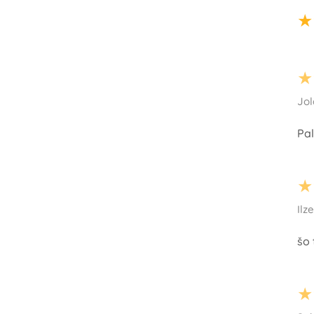
★
★
Jol
Pal
★
Ilz
šo 
★