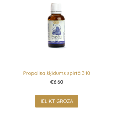
Propolisa šķīdums spirtā 3:10
€6.60
IELIKT GROZĀ