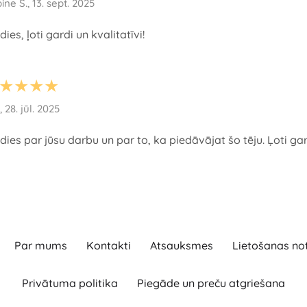
ine S., 13. sept. 2025
dies, ļoti gardi un kvalitatīvi!
★★★★
, 28. jūl. 2025
dies par jūsu darbu un par to, ka piedāvājat šo tēju. Ļoti ga
Par mums
Kontakti
Atsauksmes
Lietošanas no
Privātuma politika
Piegāde un preču atgriešana