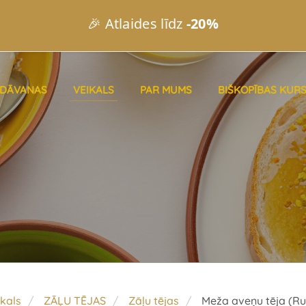
🎉 Atlaides līdz
-20%
DĀVANAS
VEIKALS
PAR MUMS
BIŠKOPĪBAS KURS
kals
ZĀĻU TĒJAS
Zāļu tējas
Meža aveņu tēja (Ru