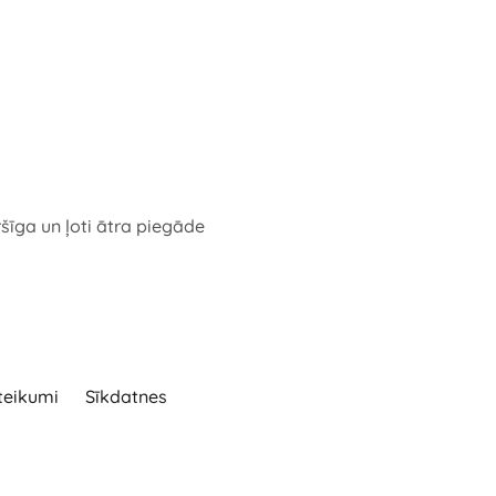
ršīga un ļoti ātra piegāde
teikumi
Sīkdatnes