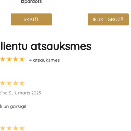
Izpārdots
SKATĪT
IELIKT GROZĀ
lientu atsauksmes
★★★★
4 atsauksmes
★★★★
īna S., 1. marts 2025
ili un garšīgi!
★★★★