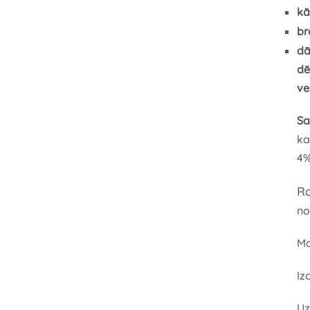
kā
br
dā
dē
ve
Sa
ka
4
Ra
no
Ma
Iz
Uz