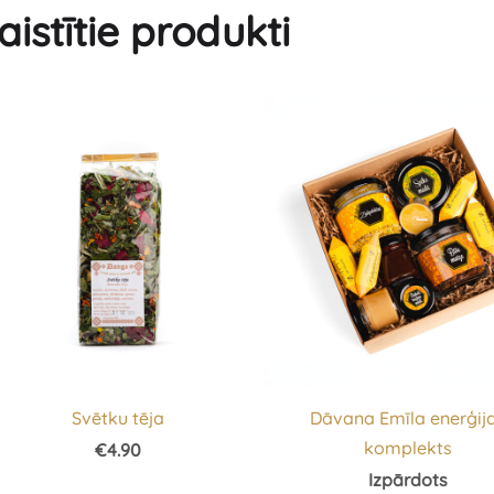
aistītie produkti
Svētku tēja
Dāvana Emīla enerģij
komplekts
€4.90
Izpārdots