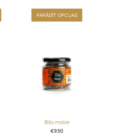
PARĀDĪT OPCIJAS
Bišu maize
€9.50