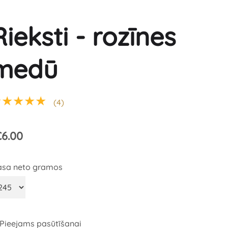
Rieksti - rozīnes
medū
★★★★★
(4)
6.00
sa neto gramos
Pieejams pasūtīšanai