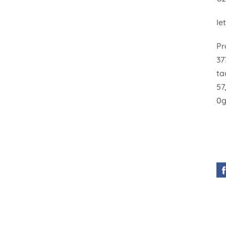
Ie
Pr
37
ta
57
0g