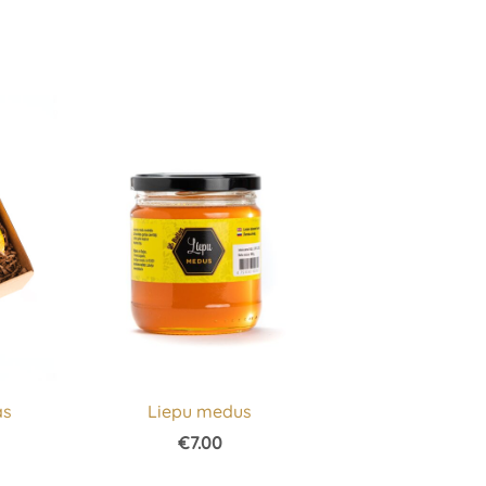
as
Liepu medus
€7.00