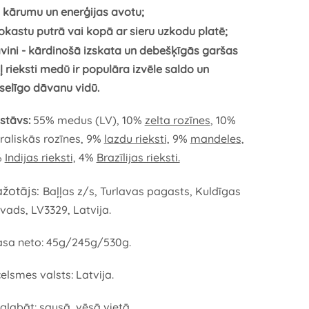
 kārumu un enerģijas avotu;
okastu putrā vai kopā ar sieru uzkodu platē;
vini - kārdinošā izskata un debešķīgās garšas
ļ rieksti medū ir
populāra izvēle saldo un
selīgo dāvanu vidū.
stāvs:
55% medus (LV),
10%
zelta rozīnes
, 10%
raliskās rozīnes, 9%
lazdu rieksti,
9%
mandeles,
%
Indijas rieksti,
4%
Brazīlijas rieksti.
žotājs:
Baļļas z/s, Turlavas pagasts, Kuldīgas
vads, LV3329, Latvija.
sa neto: 45g/245g/530g.
celsmes valsts: Latvija.
glabāt: sausā, vēsā vietā.