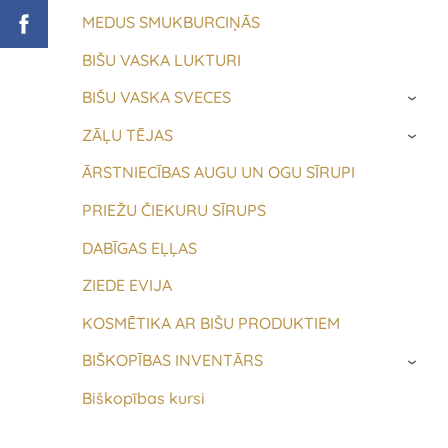
MEDUS SMUKBURCIŅĀS
BIŠU VASKA LUKTURI
BIŠU VASKA SVECES
›
ZĀĻU TĒJAS
›
ĀRSTNIECĪBAS AUGU UN OGU SĪRUPI
PRIEŽU ČIEKURU SĪRUPS
DABĪGAS EĻĻAS
ZIEDE EVIJA
KOSMĒTIKA AR BIŠU PRODUKTIEM
BIŠKOPĪBAS INVENTĀRS
›
Biškopības kursi