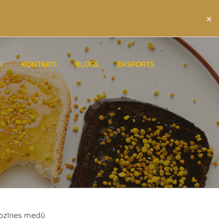
×
LAT
ENG
RUS
I
KONTAKTI
BLOGS
EKSPORTS
 rozīnes medū