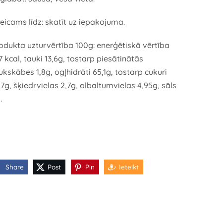
teicams līdz: skatīt uz iepakojuma.
odukta uzturvērtība 100g: enerģētiskā vērtība
7 kcal, tauki 13,6g, tostarp piesātinātās
ukskābes 1,8g, ogļhidrāti 65,1g, tostarp cukuri
,7g, šķiedrvielas 2,7g, olbaltumvielas 4,95g, sāls
.
Share
Post
Pin
Ieteikt