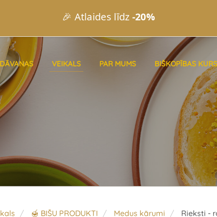
🎉 Atlaides līdz
-20%
DĀVANAS
VEIKALS
PAR MUMS
BIŠKOPĪBAS KURS
kals
🍯 BIŠU PRODUKTI
Medus kārumi
Rieksti -