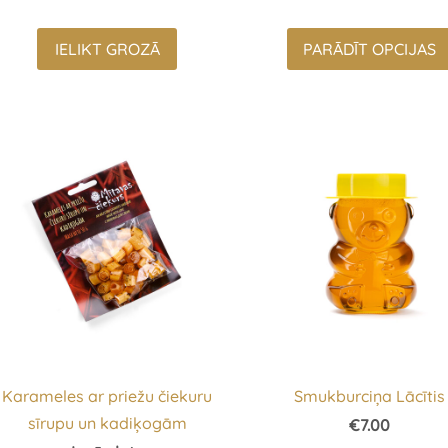
IELIKT GROZĀ
PARĀDĪT OPCIJAS
Karameles ar priežu čiekuru
Smukburciņa Lācītis
sīrupu un kadiķogām
€7.00