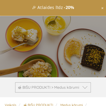
🎉 Atlaides līdz
-20%
×
🍯 BIŠU PRODUKTI > Medus kārumi
Veikals
🍯 BIŠU PRODUKTI
Medus kārumi