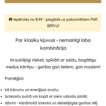
🚚 Iepērcies no €49 - piegāde uz pakomātiem PAR
BRĪVU!
Par klasiku kļuvusi - nemainīgi laba
kombinācija
Kraukšķīgi rieksti, apklāti ar saldu, bagātīgu
medus kārtiņu - garšos gan lieliem, gan maziem!
Pamēģini:
kā kārumu un enerģijas avotu;
brokastu putrā vai kopā ar sieru uzkodu platē;
dāvini - kārdinošā izskata un debešķīgās garšas dēļ