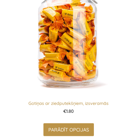
Gotiņas ar ziedputekšņiem, izsveramās
€1.80
PARĀDĪT OPCIJAS