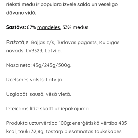
rieksti medū ir
populāra izvēle saldo un veselīgo
dāvanu vidū.
Sastāvs:
67%
mandeles,
33% medus
Ražotājs:
Baļļas z/s, Turlavas pagasts, Kuldīgas
novads, LV3329, Latvija.
Masa neto: 45g/245g/500g.
Izcelsmes valsts: Latvija.
Uzglabāt: sausā, vēsā vietā.
Ieteicams līdz: skatīt uz iepakojuma.
Produkta uzturvērtība 100g: enerģētiskā vērtība 485
kcal, tauki 32,8g, tostarp piesātinātās taukskābes