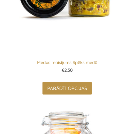
Medus maisījums Spēks medū
€2.50
PARĀDĪT OPCIJAS