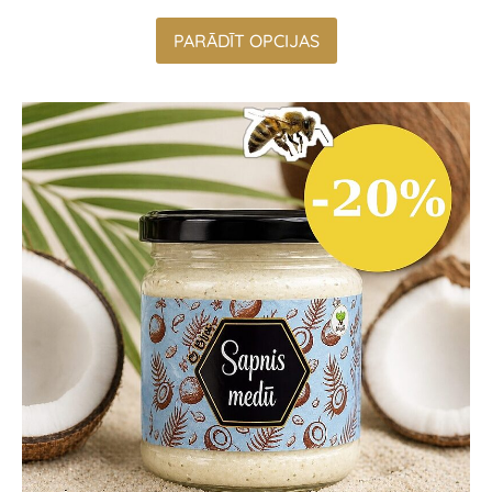
PARĀDĪT OPCIJAS