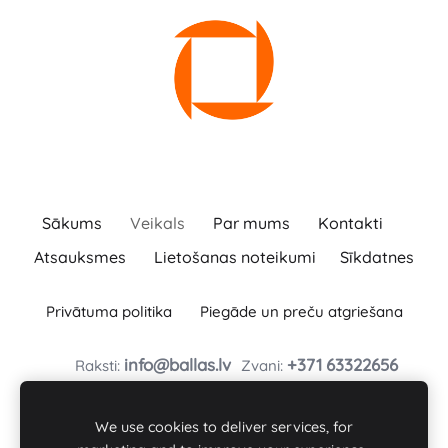
Sākums
Veikals
Par mums
Kontakti
Atsauksmes
Lietošanas noteikumi
Sīkdatnes
Privātuma politika
Piegāde un preču atgriešana
info@ballas.lv
+371
63322656
Raksti:
Zvani:
BAĻĻAS TURLAVAS PAGASTA ZS
Baļļas, Kuldīgas novads, Turlavas pagasts, LV-3329
We use cookies to deliver services, for
Reģ. Nr. : 46101008197