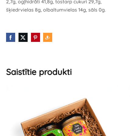
2,7g, ogļhidrāti 41,8g, tostarp cukuri 29,7g,
šķiedrvielas 8g, olbaltumvielas 14g, sāls 0g.
Saistītie produkti