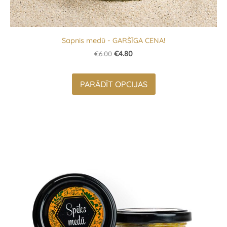
Sapnis medū - GARŠĪGA CENA!
€6.00
€4.80
PARĀDĪT OPCIJAS