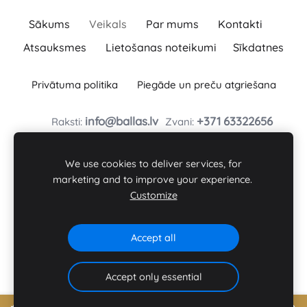
Sākums
Veikals
Par mums
Kontakti
Atsauksmes
Lietošanas noteikumi
Sīkdatnes
Privātuma politika
Piegāde un preču atgriešana
info@ballas.lv
+371
63322656
Raksti:
Zvani:
BAĻĻAS TURLAVAS PAGASTA ZS
Baļļas, Kuldīgas novads, Turlavas pagasts, LV-3329
We use cookies to deliver services, for
Reģ. Nr. : 46101008197
marketing and to improve your experience.
Customize
Seko mums:
Accept all
Accept only essential