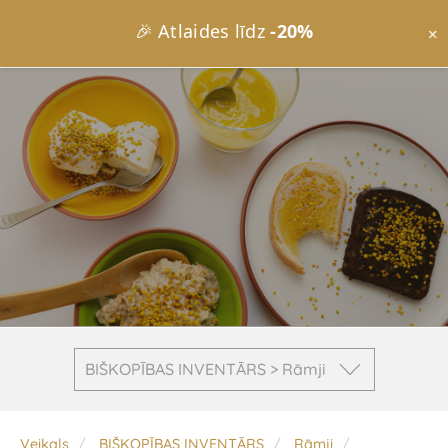
🎉 Atlaides līdz
-20%
×
BIŠKOPĪBAS INVENTĀRS > ​Rāmji
Veikals
BIŠKOPĪBAS INVENTĀRS
​Rāmji