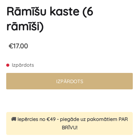
Rāmīšu kaste (6
rāmīši)
€17.00
Izpārdots
IZPĀRDOTS
🚚 Iepērcies no €49 - piegāde uz pakomātiem PAR
BRĪVU!