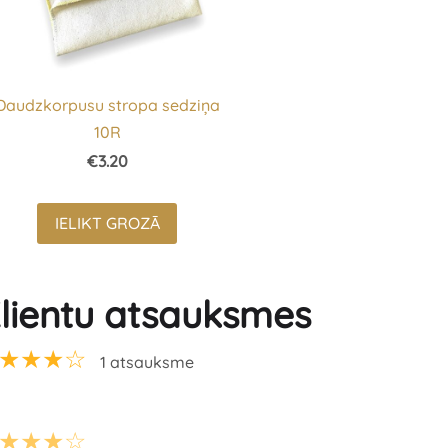
Daudzkorpusu stropa sedziņa
10R
€3.20
IELIKT GROZĀ
lientu atsauksmes
★★★☆
1 atsauksme
★★★☆