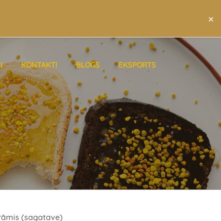
×
LAT
ENG
RUS
I
KONTAKTI
BLOGS
EKSPORTS
 rāmis (sagatave)