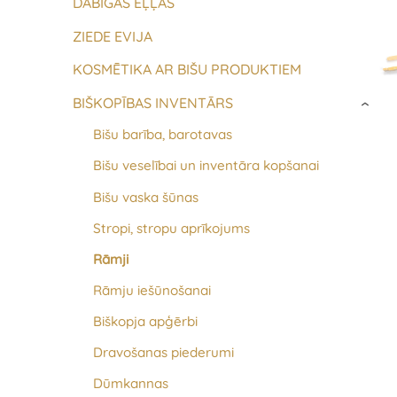
DABĪGAS EĻĻAS
ZIEDE EVIJA
KOSMĒTIKA AR BIŠU PRODUKTIEM
BIŠKOPĪBAS INVENTĀRS
›
Bišu barība, barotavas
Bišu veselībai un inventāra kopšanai
Bišu vaska šūnas
Stropi, stropu aprīkojums
​Rāmji
Rāmju iešūnošanai
Biškopja apģērbi
Dravošanas piederumi
Dūmkannas