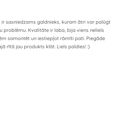
 ir sasniedzams galdnieks, kuram ātri var palūgt
problēmu. Kvalitāte ir laba, bija viens neliels
vēm samontēt un iestiepļot rāmīti pati. Piegāde
 rītā jau produkts klāt. Liels paldies! :)