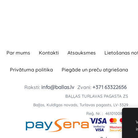
Par mums
Kontakti
Atsauksmes
Lietošanas no
Privātuma politika
Piegāde un preču atgriešana
info@ballas.lv
+371
63322656
Raksti:
Zvani:
BAĻĻAS TURLAVAS PAGASTA ZS
Baļļas, Kuldīgas novads, Turlavas pagasts, LV-3329
Reģ. Nr. : 46101008197
W