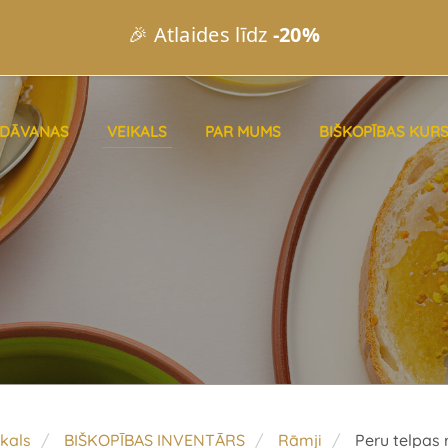
🎉 Atlaides līdz
-20%
DĀVANAS
VEIKALS
PAR MUMS
BIŠKOPĪBAS KURS
kals
BIŠKOPĪBAS INVENTĀRS
​Rāmji
Peru telpas