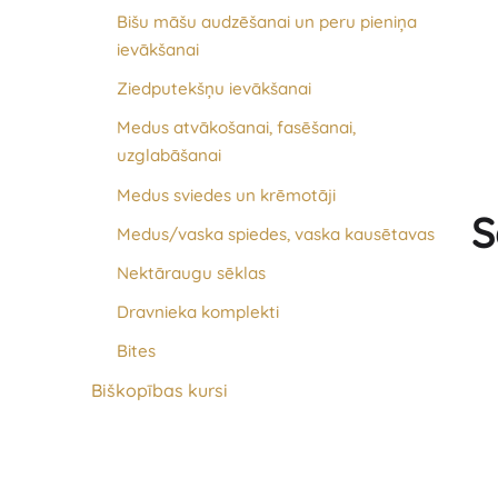
Bišu māšu audzēšanai un peru pieniņa
ievākšanai
Ziedputekšņu ievākšanai
Medus atvākošanai, fasēšanai,
uzglabāšanai
Medus sviedes un krēmotāji
S
Medus/vaska spiedes, vaska kausētavas
Nektāraugu sēklas
Dravnieka komplekti
Bites
Biškopības kursi