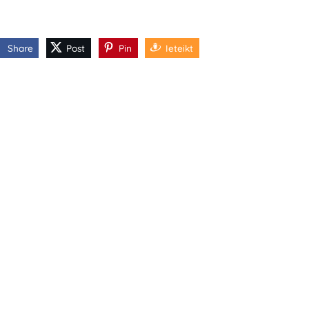
Share
Post
Pin
Ieteikt