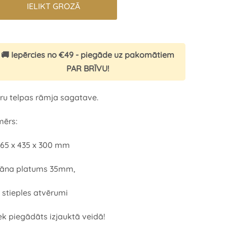
IELIKT GROZĀ
🚚 Iepērcies no €49 - piegāde uz pakomātiem
PAR BRĪVU!
ru telpas rāmja sagatave.
mērs:
65 x 435 x 300
mm
sāna platums 35mm,
8 stieples atvērumi
ek piegādāts izjauktā veidā!