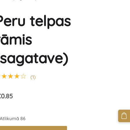
Peru telpas
rāmis
(sagatave)
★★★★☆
(1)
0.85
Atlikumā 86