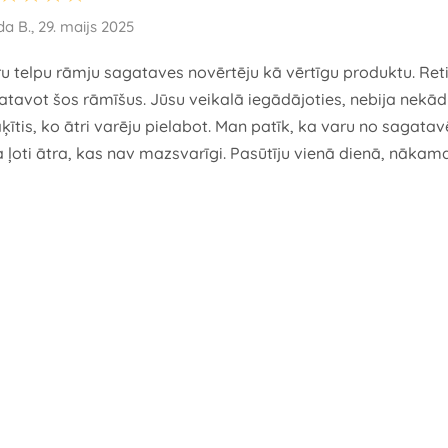
da B., 29. maijs 2025
u telpu rāmju sagataves novērtēju kā vērtīgu produktu. Reti
atavot šos rāmīšus. Jūsu veikalā iegādājoties, nebija nekādu 
ķītis, ko ātri varēju pielabot. Man patīk, ka varu no sagata
a ļoti ātra, kas nav mazsvarīgi. Pasūtīju vienā dienā, nākamajā