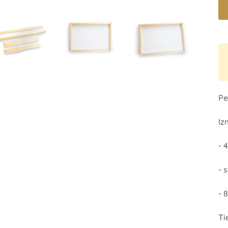
Pe
Iz
-
4
- 
- 
Ti