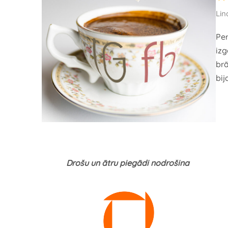
Lin
Per
izg
brā
bij
Drošu un ātru piegādi nodrošina