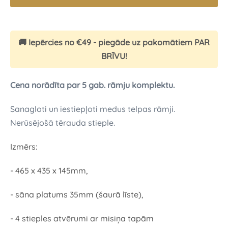
🚚 Iepērcies no €49 - piegāde uz pakomātiem PAR
BRĪVU!
Cena norādīta par 5 gab. rāmju komplektu.
Sanagloti un iestiepļoti medus telpas rāmji.
Nerūsējošā tērauda stieple.
Izmērs:
- 465 x 435 x 145mm,
- sāna platums 35mm (šaurā līste),
- 4 stieples atvērumi ar misiņa tapām