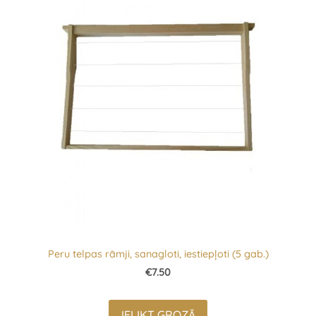
Peru telpas rāmji, sanagloti, iestiepļoti (5 gab.)
€7.50
IELIKT GROZĀ