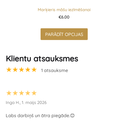
Marķieris māšu iezīmēšanai
€6.00
PARĀDĪT OPCIJAS
Klientu atsauksmes
★★★★★
1 atsauksme
★★★★★
Inga H., 1. maijs 2026
Labs darbiņš un ātra piegāde.😊