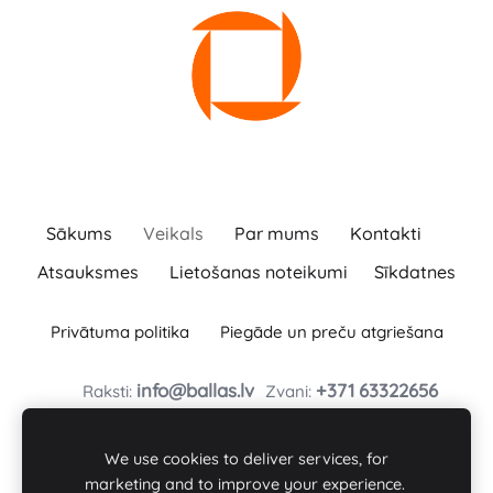
Sākums
Veikals
Par mums
Kontakti
Atsauksmes
Lietošanas noteikumi
Sīkdatnes
Privātuma politika
Piegāde un preču atgriešana
info@ballas.lv
+371
63322656
Raksti:
Zvani:
BAĻĻAS TURLAVAS PAGASTA ZS
Baļļas, Kuldīgas novads, Turlavas pagasts, LV-3329
We use cookies to deliver services, for
Reģ. Nr. : 46101008197
marketing and to improve your experience.