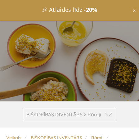
🎉 Atlaides līdz
-20%
×
BIŠKOPĪBAS INVENTĀRS > ​Rāmji
Veikals
BIŠKOPĪBAS INVENTĀRS
​Rāmji