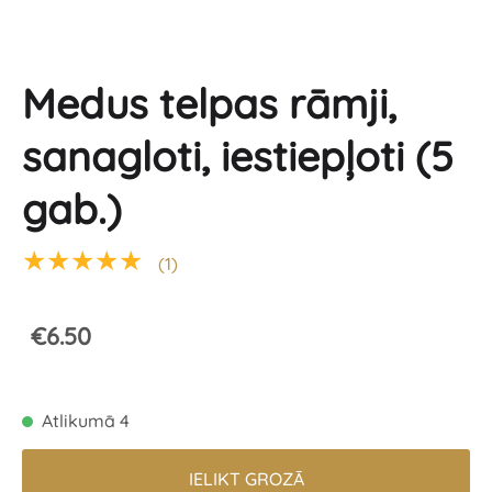
Medus telpas rāmji,
sanagloti, iestiepļoti (5
gab.)
★★★★★
(1)
€6.50
Atlikumā 4
IELIKT GROZĀ