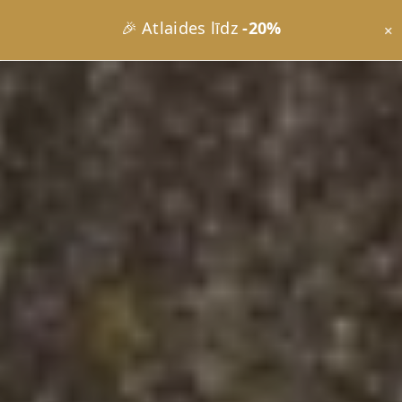
🚚 Bezmaksas piegāde
no €49
×