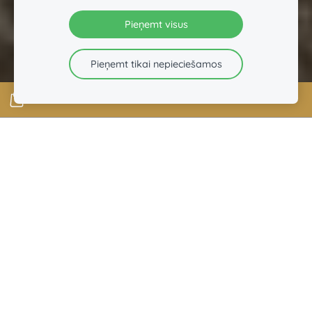
Pieņemt visus
Pieņemt tikai nepieciešamos
Laipni lūgti
"Baļļās"!
-
Ieva un Helmuts Bergholdi