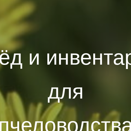
ёд и инвента
для
пчеловодств