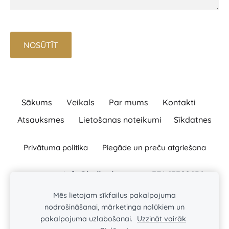
Sākums
Veikals
Par mums
Kontakti
Atsauksmes
Lietošanas noteikumi
Sīkdatnes
Privātuma politika
Piegāde un preču atgriešana
info@ballas.lv
+371
63322656
Raksti:
Zvani:
BAĻĻAS TURLAVAS PAGASTA ZS
Mēs lietojam sīkfailus pakalpojuma
Baļļas, Kuldīgas novads, Turlavas pagasts, LV-3329
nodrošināšanai, mārketinga nolūkiem un
Reģ. Nr. : 46101008197
pakalpojuma uzlabošanai.
Uzzināt vairāk